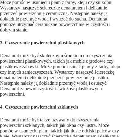
Może pomóc w usunięciu plam z farby, kleju czy silikonu.
Wystarczy nasączyć ściereczkę denaturatem i delikatnie
przetrzeć powierzchnię ceramiczną. Następnie należy ją
dokładnie przemyć wodą i wytrzeć do sucha. Denaturat
pomoże utrzymać ceramiczne powierzchnie w czystości i
dobrym stanie.
3. Czyszczenie powierzchni plastikowych
Denaturat może być skutecznym środkiem do czyszczenia
powierzchni plastikowych, takich jak meble ogrodowe czy
plastikowe zabawki. Może pomóc usunąć plamy z farby, oleju
czy innych zanieczyszczeń. Wystarczy nasączyć ściereczkę
denaturatem i delikatnie przetrzeć powierzchnię plastiku.
Następnie należy ją dokładnie przemyć wodą i osuszyć.
Denaturat zapewni czystość i świeżość plastikowych
powierzchni.
4. Czyszczenie powierzchni szklanych
Denaturat może być także używany do czyszczenia
powierzchni szklanych, takich jak okna czy lustra. Może
pomóc w usunięciu plam, takich jak tłuste odciski palców czy
kleje. Wystarczy nasączyć ściereczkę denaturatem i delikatnie