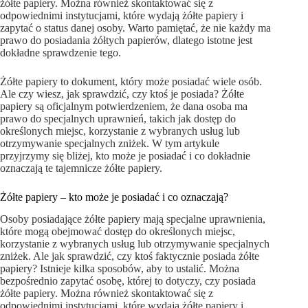
żółte papiery. Można również skontaktować się z
odpowiednimi instytucjami, które wydają żółte papiery i
zapytać o status danej osoby. Warto pamiętać, że nie każdy ma
prawo do posiadania żółtych papierów, dlatego istotne jest
dokładne sprawdzenie tego.
Żółte papiery to dokument, który może posiadać wiele osób.
Ale czy wiesz, jak sprawdzić, czy ktoś je posiada? Żółte
papiery są oficjalnym potwierdzeniem, że dana osoba ma
prawo do specjalnych uprawnień, takich jak dostęp do
określonych miejsc, korzystanie z wybranych usług lub
otrzymywanie specjalnych zniżek. W tym artykule
przyjrzymy się bliżej, kto może je posiadać i co dokładnie
oznaczają te tajemnicze żółte papiery.
Żółte papiery – kto może je posiadać i co oznaczają?
Osoby posiadające żółte papiery mają specjalne uprawnienia,
które mogą obejmować dostęp do określonych miejsc,
korzystanie z wybranych usług lub otrzymywanie specjalnych
zniżek. Ale jak sprawdzić, czy ktoś faktycznie posiada żółte
papiery? Istnieje kilka sposobów, aby to ustalić. Można
bezpośrednio zapytać osobę, której to dotyczy, czy posiada
żółte papiery. Można również skontaktować się z
odpowiednimi instytucjami, które wydają żółte papiery i