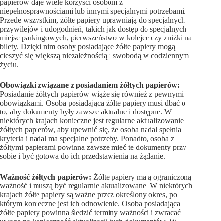
papierów daje wiele korzyści osobom z
niepełnosprawnościami lub innymi specjalnymi potrzebami.
Przede wszystkim, żółte papiery uprawniają do specjalnych
przywilejów i udogodnień, takich jak dostęp do specjalnych
miejsc parkingowych, pierwszeństwo w kolejce czy zniżki na
bilety. Dzięki nim osoby posiadające żółte papiery mogą
cieszyć się większą niezależnością i swobodą w codziennym
życiu.
Obowiązki związane z posiadaniem żółtych papierów:
Posiadanie żółtych papierów wiąże się również z pewnymi
obowiązkami. Osoba posiadająca żółte papiery musi dbać o
to, aby dokumenty były zawsze aktualne i dostępne. W
niektórych krajach konieczne jest regularne aktualizowanie
żółtych papierów, aby upewnić się, że osoba nadal spełnia
kryteria i nadal ma specjalne potrzeby. Ponadto, osoba z
żółtymi papierami powinna zawsze mieć te dokumenty przy
sobie i być gotowa do ich przedstawienia na żądanie.
Ważność żółtych papierów:
Żółte papiery mają ograniczoną
ważność i muszą być regularnie aktualizowane. W niektórych
krajach żółte papiery są ważne przez określony okres, po
którym konieczne jest ich odnowienie. Osoba posiadająca
żółte papiery powinna śledzić terminy ważności i zwracać