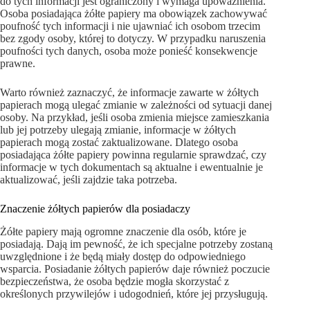
do tych informacji jest ograniczony i wymaga upoważnienia.
Osoba posiadająca żółte papiery ma obowiązek zachowywać
poufność tych informacji i nie ujawniać ich osobom trzecim
bez zgody osoby, której to dotyczy. W przypadku naruszenia
poufności tych danych, osoba może ponieść konsekwencje
prawne.
Warto również zaznaczyć, że informacje zawarte w żółtych
papierach mogą ulegać zmianie w zależności od sytuacji danej
osoby. Na przykład, jeśli osoba zmienia miejsce zamieszkania
lub jej potrzeby ulegają zmianie, informacje w żółtych
papierach mogą zostać zaktualizowane. Dlatego osoba
posiadająca żółte papiery powinna regularnie sprawdzać, czy
informacje w tych dokumentach są aktualne i ewentualnie je
aktualizować, jeśli zajdzie taka potrzeba.
Znaczenie żółtych papierów dla posiadaczy
Żółte papiery mają ogromne znaczenie dla osób, które je
posiadają. Dają im pewność, że ich specjalne potrzeby zostaną
uwzględnione i że będą miały dostęp do odpowiedniego
wsparcia. Posiadanie żółtych papierów daje również poczucie
bezpieczeństwa, że osoba będzie mogła skorzystać z
określonych przywilejów i udogodnień, które jej przysługują.