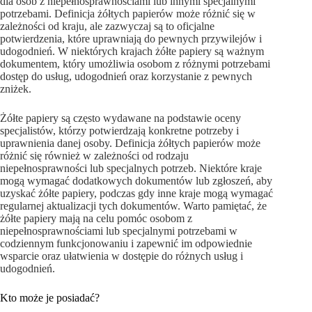
dla osób z niepełnosprawnościami lub innymi specjalnymi
potrzebami. Definicja żółtych papierów może różnić się w
zależności od kraju, ale zazwyczaj są to oficjalne
potwierdzenia, które uprawniają do pewnych przywilejów i
udogodnień. W niektórych krajach żółte papiery są ważnym
dokumentem, który umożliwia osobom z różnymi potrzebami
dostęp do usług, udogodnień oraz korzystanie z pewnych
zniżek.
Żółte papiery są często wydawane na podstawie oceny
specjalistów, którzy potwierdzają konkretne potrzeby i
uprawnienia danej osoby. Definicja żółtych papierów może
różnić się również w zależności od rodzaju
niepełnosprawności lub specjalnych potrzeb. Niektóre kraje
mogą wymagać dodatkowych dokumentów lub zgłoszeń, aby
uzyskać żółte papiery, podczas gdy inne kraje mogą wymagać
regularnej aktualizacji tych dokumentów. Warto pamiętać, że
żółte papiery mają na celu pomóc osobom z
niepełnosprawnościami lub specjalnymi potrzebami w
codziennym funkcjonowaniu i zapewnić im odpowiednie
wsparcie oraz ułatwienia w dostępie do różnych usług i
udogodnień.
Kto może je posiadać?