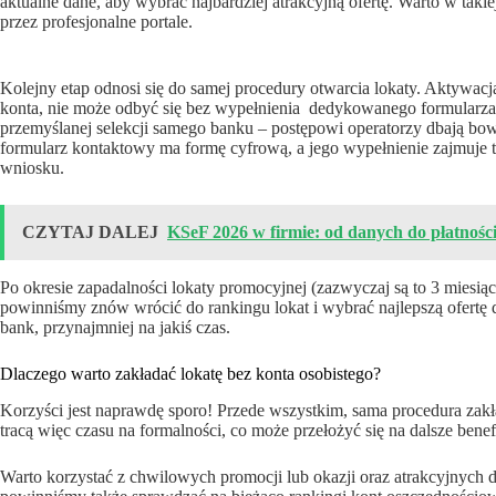
aktualne dane, aby wybrać najbardziej atrakcyjną ofertę. Warto w tak
przez profesjonalne portale.
Kolejny etap odnosi się do samej procedury otwarcia lokaty. Aktywac
konta, nie może odbyć się bez wypełnienia dedykowanego formularza 
przemyślanej selekcji samego banku – postępowi operatorzy dbają 
formularz kontaktowy ma formę cyfrową, a jego wypełnienie zajmuje 
wniosku.
CZYTAJ DALEJ
KSeF 2026 w firmie: od danych do płatności
Po okresie zapadalności lokaty promocyjnej (zazwyczaj są to 3 miesią
powinniśmy znów wrócić do rankingu lokat i wybrać najlepszą ofertę
bank, przynajmniej na jakiś czas.
Dlaczego warto zakładać lokatę bez konta osobistego?
Korzyści jest naprawdę sporo! Przede wszystkim, sama procedura zakł
tracą więc czasu na formalności, co może przełożyć się na dalsze benef
Warto korzystać z chwilowych promocji lub okazji oraz atrakcyjnych 