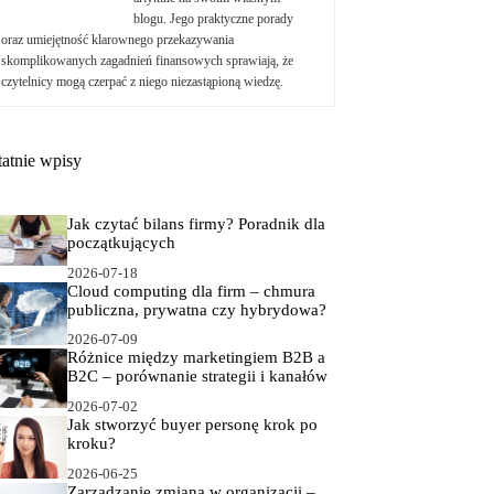
blogu. Jego praktyczne porady
oraz umiejętność klarownego przekazywania
skomplikowanych zagadnień finansowych sprawiają, że
czytelnicy mogą czerpać z niego niezastąpioną wiedzę.
tatnie wpisy
Jak czytać bilans firmy? Poradnik dla
początkujących
2026-07-18
Cloud computing dla firm – chmura
publiczna, prywatna czy hybrydowa?
2026-07-09
Różnice między marketingiem B2B a
B2C – porównanie strategii i kanałów
2026-07-02
Jak stworzyć buyer personę krok po
kroku?
2026-06-25
Zarządzanie zmianą w organizacji –