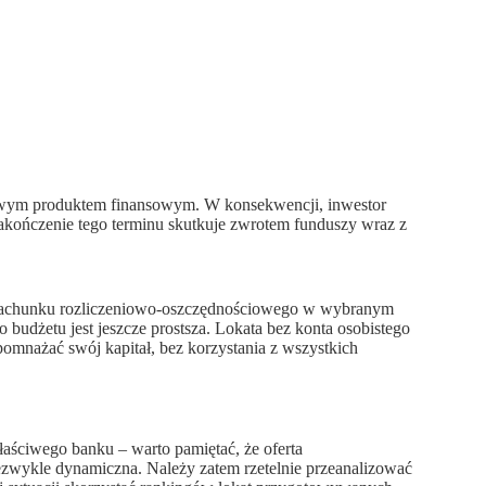
rdowym produktem finansowym. W konsekwencji, inwestor
Zakończenie tego terminu skutkuje zwrotem funduszy wraz z
a rachunku rozliczeniowo-oszczędnościowego w wybranym
udżetu jest jeszcze prostsza. Lokata bez konta osobistego
pomnażać swój kapitał, bez korzystania z wszystkich
łaściwego banku – warto pamiętać, że oferta
iezwykle dynamiczna. Należy zatem rzetelnie przeanalizować