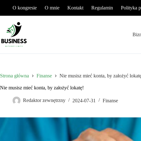
Przejdź
O kongresie
O mnie
Kontakt
Regulamin
Polityka 
do
treści
Biz
Strona główna
Finanse
Nie musisz mieć konta, by założyć lokat
Nie musisz mieć konta, by założyć lokatę!
Redaktor zewnętrzny
2024-07-31
Finanse