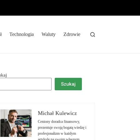
ł
Technologia
Waluty
Zdrowie
ukaj
Szukaj
Michał Kulewicz
Ceniony doradca finansowy,
prezentuje swoją bogatą wiedzę i
profesjonalizm w każdym
artykule na swoim własnym