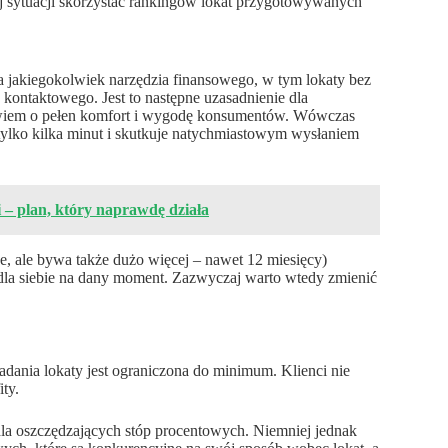
iej sytuacji skorzystać rankingów lokat przygotowywanych
ja jakiegokolwiek narzędzia finansowego, w tym lokaty bez
kontaktowego. Jest to następne uzasadnienie dla
bowiem o pełen komfort i wygodę konsumentów. Wówczas
tylko kilka minut i skutkuje natychmiastowym wysłaniem
 – plan, który naprawdę działa
ce, ale bywa także dużo więcej – nawet 12 miesięcy)
 dla siebie na dany moment. Zazwyczaj warto wtedy zmienić
adania lokaty jest ograniczona do minimum. Klienci nie
ity.
dla oszczędzających stóp procentowych. Niemniej jednak