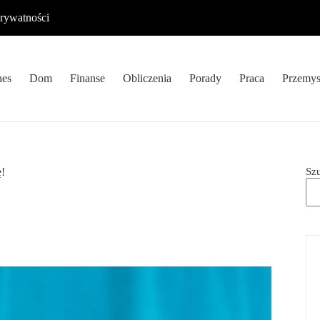
prywatności
nes
Dom
Finanse
Obliczenia
Porady
Praca
Przemys
Sz
ę!