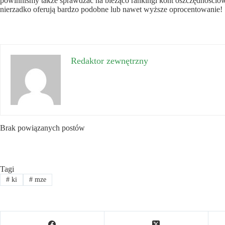
powinniśmy także sprawdzać na bieżąco rankingi kont oszczędnościow
nierzadko oferują bardzo podobne lub nawet wyższe oprocentowanie!
Redaktor zewnętrzny
Brak powiązanych postów
Tagi
#
ki
#
mze