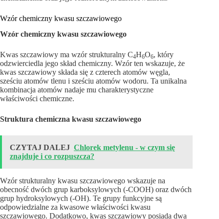
Wzór chemiczny kwasu szczawiowego
Wzór chemiczny kwasu szczawiowego
Kwas szczawiowy ma wzór strukturalny C
H
O
, który
4
6
6
odzwierciedla jego skład chemiczny. Wzór ten wskazuje, że
kwas szczawiowy składa się z czterech atomów węgla,
sześciu atomów tlenu i sześciu atomów wodoru. Ta unikalna
kombinacja atomów nadaje mu charakterystyczne
właściwości chemiczne.
Struktura chemiczna kwasu szczawiowego
CZYTAJ DALEJ
Chlorek metylenu - w czym się
znajduje i co rozpuszcza?
Wzór strukturalny kwasu szczawiowego wskazuje na
obecność dwóch grup karboksylowych (-COOH) oraz dwóch
grup hydroksylowych (-OH). Te grupy funkcyjne są
odpowiedzialne za kwasowe właściwości kwasu
szczawiowego. Dodatkowo, kwas szczawiowy posiada dwa