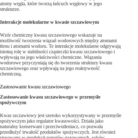
atomy węgla, które tworzą łańcuch węglowy w jego
strukturze.
Interakcje molekularne w kwasie szczawiowym
Wzór chemiczny kwasu szczawiowego wskazuje na
możliwość tworzenia wiązań wodorowych między atomami
tlenu i atomami wodoru. Te interakcje molekularne odgrywają
istotną rolę w stabilności cząsteczki kwasu szczawiowego i
wpływają na jego właściwości chemiczne. Wiązania
wodorowe przyczyniają się do tworzenia struktury kwasu
szczawiowego oraz wpływają na jego reaktywność
chemiczną.
Zastosowanie kwasu szczawiowego
Zastosowanie kwasu szczawiowego w przemyśle
spożywczym
Kwas szczawiowy jest szeroko wykorzystywany w przemyśle
spożywczym jako regulator kwasowości. Działa jako
naturalny konserwant i przeciwutleniacz, co pozwala
przedłużyć trwałość produktów spożywczych. Jest również
stosowany w produkcji napojów gazowanych, soków