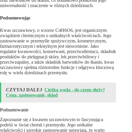
oraz barwników do tkanin, co dodatkowo podkreśla jego
uniwersalność i znaczenie w różnych dziedzinach.
Podsumowując
Kwas szczawiowy, o wzorze C4H6O6, jest organicznym
związkiem chemicznym o unikalnych właściwościach. Jego
zastosowanie w przemyśle spożywczym, kosmetycznym,
farmaceutycznym i tekstylnym jest nieocenione. Jako
regulator kwasowości, konserwant, przeciwutleniacz, składnik
produktów do pielęgnacji skóry, lek przeciwbólowy i
przeciwzapalny, a także składnik barwników do tkanin, kwas
szczawiowy spełnia różnorodne funkcje i odgrywa kluczową
rolę w wielu dziedzinach przemysłu.
CZYTAJ DALEJ
Ciężka woda - do czego służy?
Cena, zastosowanie, skład
Podsumowanie
Zapoznanie się z kwasem szczawiowym to fascynująca
podróż w świat chemii i przemysłu. Jego unikalne
właściwości i szerokie zastosowanie sprawiają, że warto