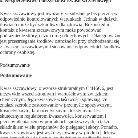
4. Bezpieczeństwo i toksyczność kwasu szczawiowego
Kwas szczawiowy jest uważany za substancję bezpieczną w
odpowiednio kontrolowanych warunkach. Jednak w dużych
ilościach może być szkodliwy dla zdrowia. Bezpośredni
kontakt z kwasem szczawiowym może powodować
podrażnienie skóry, oczu i dróg oddechowych. Dlatego ważne
jest przestrzeganie środków ostrożności przy obchodzeniu się
z kwasem szczawiowym i stosowanie odpowiednich środków
ochrony osobistej.
Podsumowanie
Podsumowanie
Kwas szczawiowy, o wzorze strukturalnym C4H6O6, jest
niezwykle wszechstronnym i wartościowym związkiem
chemicznym. Jego kwasowe właściwości sprawiają, że
znalazł szerokie zastosowanie w przemyśle spożywczym,
kosmetycznym, farmaceutycznym i tekstylnym. Jest
skutecznym regulatorem kwasowości, konserwantem i
przeciwutleniaczem w produktach spożywczych, a także
składnikiem wielu preparatów do pielęgnacji skóry. Ponadto,
kwas szczawiowy jest wykorzystywany w produkcji leków