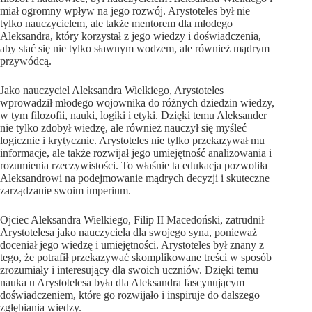
miał ogromny wpływ na jego rozwój. Arystoteles był nie
tylko nauczycielem, ale także mentorem dla młodego
Aleksandra, który korzystał z jego wiedzy i doświadczenia,
aby stać się nie tylko sławnym wodzem, ale również mądrym
przywódcą.
Jako nauczyciel Aleksandra Wielkiego, Arystoteles
wprowadził młodego wojownika do różnych dziedzin wiedzy,
w tym filozofii, nauki, logiki i etyki. Dzięki temu Aleksander
nie tylko zdobył wiedzę, ale również nauczył się myśleć
logicznie i krytycznie. Arystoteles nie tylko przekazywał mu
informacje, ale także rozwijał jego umiejętność analizowania i
rozumienia rzeczywistości. To właśnie ta edukacja pozwoliła
Aleksandrowi na podejmowanie mądrych decyzji i skuteczne
zarządzanie swoim imperium.
Ojciec Aleksandra Wielkiego, Filip II Macedoński, zatrudnił
Arystotelesa jako nauczyciela dla swojego syna, ponieważ
doceniał jego wiedzę i umiejętności. Arystoteles był znany z
tego, że potrafił przekazywać skomplikowane treści w sposób
zrozumiały i interesujący dla swoich uczniów. Dzięki temu
nauka u Arystotelesa była dla Aleksandra fascynującym
doświadczeniem, które go rozwijało i inspiruje do dalszego
zgłębiania wiedzy.