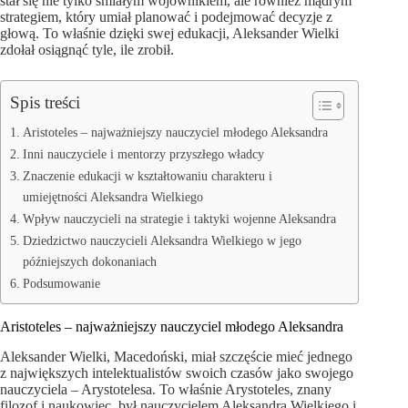
stał się nie tylko śmiałym wojownikiem, ale również mądrym
strategiem, który umiał planować i podejmować decyzje z
głową. To właśnie dzięki swej edukacji, Aleksander Wielki
zdołał osiągnąć tyle, ile zrobił.
Spis treści
Aristoteles – najważniejszy nauczyciel młodego Aleksandra
Inni nauczyciele i mentorzy przyszłego władcy
Znaczenie edukacji w kształtowaniu charakteru i
umiejętności Aleksandra Wielkiego
Wpływ nauczycieli na strategie i taktyki wojenne Aleksandra
Dziedzictwo nauczycieli Aleksandra Wielkiego w jego
późniejszych dokonaniach
Podsumowanie
Aristoteles – najważniejszy nauczyciel młodego Aleksandra
Aleksander Wielki, Macedoński, miał szczęście mieć jednego
z największych intelektualistów swoich czasów jako swojego
nauczyciela – Arystotelesa. To właśnie Arystoteles, znany
filozof i naukowiec, był nauczycielem Aleksandra Wielkiego i