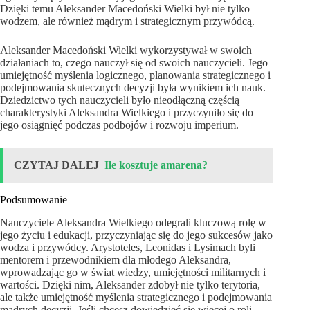
Dzięki temu Aleksander Macedoński Wielki był nie tylko
wodzem, ale również mądrym i strategicznym przywódcą.
Aleksander Macedoński Wielki wykorzystywał w swoich
działaniach to, czego nauczył się od swoich nauczycieli. Jego
umiejętność myślenia logicznego, planowania strategicznego i
podejmowania skutecznych decyzji była wynikiem ich nauk.
Dziedzictwo tych nauczycieli było nieodłączną częścią
charakterystyki Aleksandra Wielkiego i przyczyniło się do
jego osiągnięć podczas podbojów i rozwoju imperium.
CZYTAJ DALEJ
Ile kosztuje amarena?
Podsumowanie
Nauczyciele Aleksandra Wielkiego odegrali kluczową rolę w
jego życiu i edukacji, przyczyniając się do jego sukcesów jako
wodza i przywódcy. Arystoteles, Leonidas i Lysimach byli
mentorem i przewodnikiem dla młodego Aleksandra,
wprowadzając go w świat wiedzy, umiejętności militarnych i
wartości. Dzięki nim, Aleksander zdobył nie tylko terytoria,
ale także umiejętność myślenia strategicznego i podejmowania
mądrych decyzji. Jeśli chcesz dowiedzieć się więcej o roli