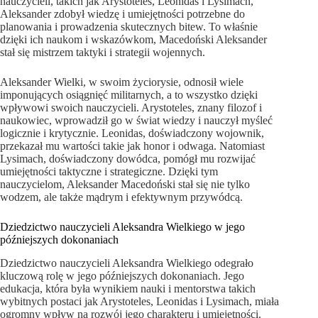
nauczycieli, takich jak Arystoteles, Leonidas i Lysimach,
Aleksander zdobył wiedzę i umiejętności potrzebne do
planowania i prowadzenia skutecznych bitew. To właśnie
dzięki ich naukom i wskazówkom, Macedoński Aleksander
stał się mistrzem taktyki i strategii wojennych.
Aleksander Wielki, w swoim życiorysie, odnosił wiele
imponujących osiągnięć militarnych, a to wszystko dzięki
wpływowi swoich nauczycieli. Arystoteles, znany filozof i
naukowiec, wprowadził go w świat wiedzy i nauczył myśleć
logicznie i krytycznie. Leonidas, doświadczony wojownik,
przekazał mu wartości takie jak honor i odwaga. Natomiast
Lysimach, doświadczony dowódca, pomógł mu rozwijać
umiejętności taktyczne i strategiczne. Dzięki tym
nauczycielom, Aleksander Macedoński stał się nie tylko
wodzem, ale także mądrym i efektywnym przywódcą.
Dziedzictwo nauczycieli Aleksandra Wielkiego w jego
późniejszych dokonaniach
Dziedzictwo nauczycieli Aleksandra Wielkiego odegrało
kluczową rolę w jego późniejszych dokonaniach. Jego
edukacja, która była wynikiem nauki i mentorstwa takich
wybitnych postaci jak Arystoteles, Leonidas i Lysimach, miała
ogromny wpływ na rozwój jego charakteru i umiejętności.