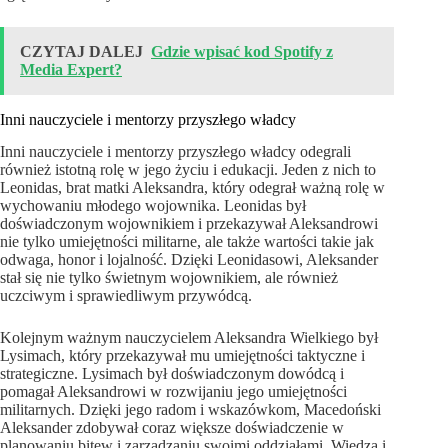
CZYTAJ DALEJ
Gdzie wpisać kod Spotify z
Media Expert?
Inni nauczyciele i mentorzy przyszłego władcy
Inni nauczyciele i mentorzy przyszłego władcy odegrali
również istotną rolę w jego życiu i edukacji. Jeden z nich to
Leonidas, brat matki Aleksandra, który odegrał ważną rolę w
wychowaniu młodego wojownika. Leonidas był
doświadczonym wojownikiem i przekazywał Aleksandrowi
nie tylko umiejętności militarne, ale także wartości takie jak
odwaga, honor i lojalność. Dzięki Leonidasowi, Aleksander
stał się nie tylko świetnym wojownikiem, ale również
uczciwym i sprawiedliwym przywódcą.
Kolejnym ważnym nauczycielem Aleksandra Wielkiego był
Lysimach, który przekazywał mu umiejętności taktyczne i
strategiczne. Lysimach był doświadczonym dowódcą i
pomagał Aleksandrowi w rozwijaniu jego umiejętności
militarnych. Dzięki jego radom i wskazówkom, Macedoński
Aleksander zdobywał coraz większe doświadczenie w
planowaniu bitew i zarządzaniu swoimi oddziałami. Wiedza i