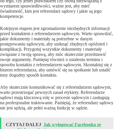
od tego, czy jesteś prawnikiem czy osobą niezwiązaną z
wymiarem sprawiedliwości, ważne jest, aby mieć
świadomość, kim jest referendarz sądowy i jakie są jego
kompetencje.
Kolejnym etapem jest zgromadzenie niezbędnych informacji
przed kontaktem z referendarzem sądowym. Warto sprawdzić,
jakie dokumenty i materiały są potrzebne w danym
postępowaniu sądowym, aby uniknąć zbędnych opóźnień i
komplikacji. Przygotuj wszystkie dokumenty i materiały
związane z twoją sprawą, aby móc skutecznie przedstawić
swoje argumenty. Pamiętaj również o ustaleniu terminu i
sposobu kontaktu z referendarzem sądowym. Skontaktuj się z
biurem referendarza, aby umówić się na spotkanie lub ustalić
inny dogodny sposób kontaktu.
Aby skutecznie komunikować się z referendarzem sądowym,
warto przestrzegać pewnych zasad etykiety. Referendarze
sądowi mają kluczową rolę w procesie sądowym i zasługują
na profesjonalne traktowanie. Pamiętaj, że referendarz sądowy
nie jest sędzią, ale pełni ważną funkcję w sądzie.
CZYTAJ DALEJ
Jak wylogować Facebooka ze