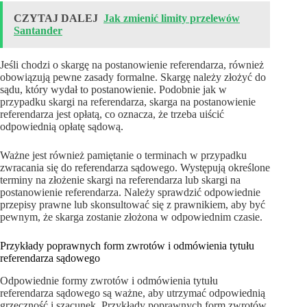
CZYTAJ DALEJ
Jak zmienić limity przelewów
Santander
Jeśli chodzi o skargę na postanowienie referendarza, również
obowiązują pewne zasady formalne. Skargę należy złożyć do
sądu, który wydał to postanowienie. Podobnie jak w
przypadku skargi na referendarza, skarga na postanowienie
referendarza jest opłatą, co oznacza, że trzeba uiścić
odpowiednią opłatę sądową.
Ważne jest również pamiętanie o terminach w przypadku
zwracania się do referendarza sądowego. Występują określone
terminy na złożenie skargi na referendarza lub skargi na
postanowienie referendarza. Należy sprawdzić odpowiednie
przepisy prawne lub skonsultować się z prawnikiem, aby być
pewnym, że skarga zostanie złożona w odpowiednim czasie.
Przykłady poprawnych form zwrotów i odmówienia tytułu
referendarza sądowego
Odpowiednie formy zwrotów i odmówienia tytułu
referendarza sądowego są ważne, aby utrzymać odpowiednią
grzeczność i szacunek. Przykłady poprawnych form zwrotów