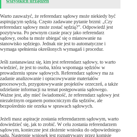
wszystkich urządzeń
Warto zauważyć, że referendarz sądowy może niekiedy być
aspirującym sędzią. Często zadawane pytanie brzmi: „Czy
referendarz sądowy może zostać sędzią?”. Odpowiedź jest
pozytywna. Po pewnym czasie pracy jako referendarz
sądowy, osoba ta może ubiegać się o mianowanie na
stanowisko sędziego. Jednak nie jest to automatyczne i
wymaga spełnienia określonych wymagań i procedur.
Jeśli zastanawiasz się, kim jest referendarz sądowy, to warto
wiedzieć, że jest to osoba, która wspomaga sędziów w
prowadzeniu spraw sądowych. Referendarz sądowy ma za
zadanie analizowanie i opracowywanie materiałów
procesowych, przygotowywanie projektów orzeczeń, a także
udzielanie informacji na temat postępowania sądowego.
Ważne jest, aby mieć świadomość, że referendarz sądowy jest
niezależnym organem pomocniczym dla sędziów, ale
bezpośrednio nie orzeka w sprawach sądowych.
Jeżeli masz aspiracje zostania referendarzem sądowym, warto
dowiedzieć się, jak to zrobić. W celu zostania referendarzem
sądowym, konieczne jest złożenie wniosku do odpowiedniego
sądu. Następnie wniosek jest rozpatrywany przez komisję