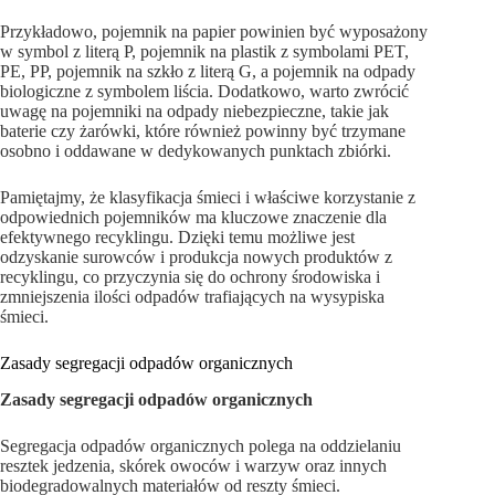
Przykładowo, pojemnik na papier powinien być wyposażony
w symbol z literą P, pojemnik na plastik z symbolami PET,
PE, PP, pojemnik na szkło z literą G, a pojemnik na odpady
biologiczne z symbolem liścia. Dodatkowo, warto zwrócić
uwagę na pojemniki na odpady niebezpieczne, takie jak
baterie czy żarówki, które również powinny być trzymane
osobno i oddawane w dedykowanych punktach zbiórki.
Pamiętajmy, że klasyfikacja śmieci i właściwe korzystanie z
odpowiednich pojemników ma kluczowe znaczenie dla
efektywnego recyklingu. Dzięki temu możliwe jest
odzyskanie surowców i produkcja nowych produktów z
recyklingu, co przyczynia się do ochrony środowiska i
zmniejszenia ilości odpadów trafiających na wysypiska
śmieci.
Zasady segregacji odpadów organicznych
Zasady segregacji odpadów organicznych
Segregacja odpadów organicznych polega na oddzielaniu
resztek jedzenia, skórek owoców i warzyw oraz innych
biodegradowalnych materiałów od reszty śmieci.