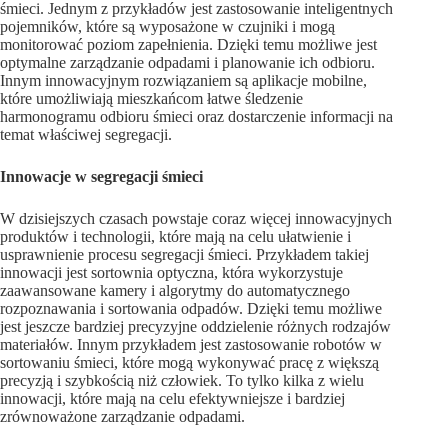
śmieci. Jednym z przykładów jest zastosowanie inteligentnych
pojemników, które są wyposażone w czujniki i mogą
monitorować poziom zapełnienia. Dzięki temu możliwe jest
optymalne zarządzanie odpadami i planowanie ich odbioru.
Innym innowacyjnym rozwiązaniem są aplikacje mobilne,
które umożliwiają mieszkańcom łatwe śledzenie
harmonogramu odbioru śmieci oraz dostarczenie informacji na
temat właściwej segregacji.
Innowacje w segregacji śmieci
W dzisiejszych czasach powstaje coraz więcej innowacyjnych
produktów i technologii, które mają na celu ułatwienie i
usprawnienie procesu segregacji śmieci. Przykładem takiej
innowacji jest sortownia optyczna, która wykorzystuje
zaawansowane kamery i algorytmy do automatycznego
rozpoznawania i sortowania odpadów. Dzięki temu możliwe
jest jeszcze bardziej precyzyjne oddzielenie różnych rodzajów
materiałów. Innym przykładem jest zastosowanie robotów w
sortowaniu śmieci, które mogą wykonywać pracę z większą
precyzją i szybkością niż człowiek. To tylko kilka z wielu
innowacji, które mają na celu efektywniejsze i bardziej
zrównoważone zarządzanie odpadami.