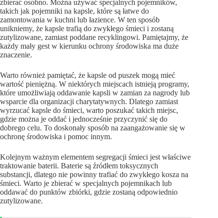
zbierać osobno. Można używać specjalnych pojemników,
takich jak pojemniki na kapsle, które są łatwe do
zamontowania w kuchni lub łazience. W ten sposób
unikniemy, że kapsle trafią do zwykłego śmieci i zostaną
zutylizowane, zamiast poddane recyklingowi. Pamiętajmy, że
każdy mały gest w kierunku ochrony środowiska ma duże
znaczenie.
Warto również pamiętać, że kapsle od puszek mogą mieć
wartość pieniężną. W niektórych miejscach istnieją programy,
które umożliwiają oddawanie kapsli w zamian za nagrody lub
wsparcie dla organizacji charytatywnych. Dlatego zamiast
wyrzucać kapsle do śmieci, warto poszukać takich miejsc,
gdzie można je oddać i jednocześnie przyczynić się do
dobrego celu. To doskonały sposób na zaangażowanie się w
ochronę środowiska i pomoc innym.
Kolejnym ważnym elementem segregacji śmieci jest właściwe
traktowanie baterii. Baterie są źródłem toksycznych
substancji, dlatego nie powinny trafiać do zwykłego kosza na
śmieci. Warto je zbierać w specjalnych pojemnikach lub
oddawać do punktów zbiórki, gdzie zostaną odpowiednio
zutylizowane.