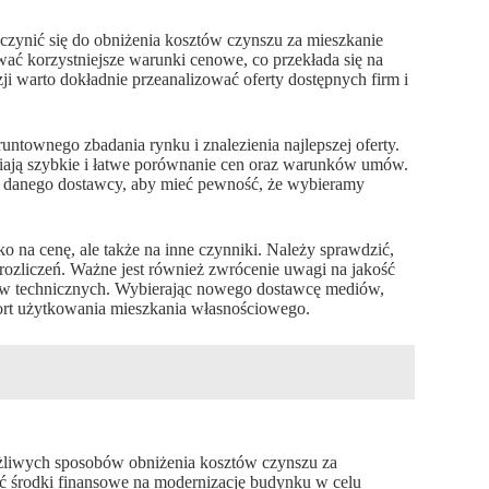
zynić się do obniżenia kosztów czynszu za mieszkanie
ć korzystniejsze warunki cenowe, co przekłada się na
ji warto dokładnie przeanalizować oferty dostępnych firm i
townego zbadania rynku i znalezienia najlepszej oferty.
wiają szybkie i łatwe porównanie cen oraz warunków umów.
ug danego dostawcy, aby mieć pewność, że wybieramy
na cenę, ale także na inne czynniki. Należy sprawdzić,
 rozliczeń. Ważne jest również zwrócenie uwagi na jakość
mów technicznych. Wybierając nowego dostawcę mediów,
ort użytkowania mieszkania własnościowego.
żliwych sposobów obniżenia kosztów czynszu za
ć środki finansowe na modernizację budynku w celu