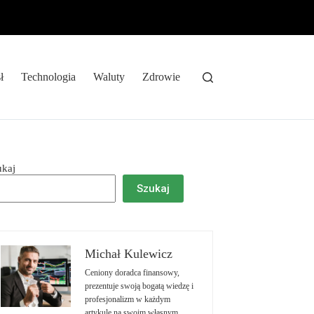
ł
Technologia
Waluty
Zdrowie
ukaj
Szukaj
Michał Kulewicz
Ceniony doradca finansowy,
prezentuje swoją bogatą wiedzę i
profesjonalizm w każdym
artykule na swoim własnym