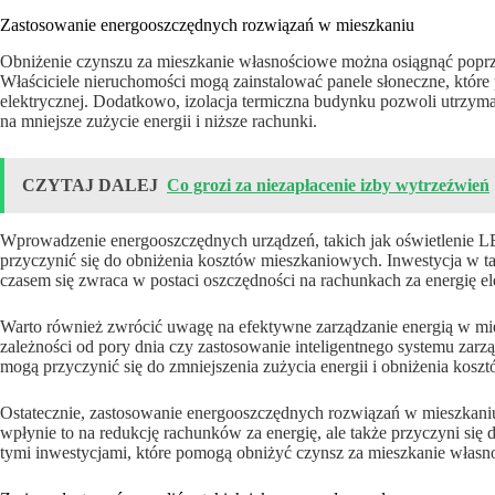
Zastosowanie energooszczędnych rozwiązań w mieszkaniu
Obniżenie czynszu za mieszkanie własnościowe można osiągnąć popr
Właściciele nieruchomości mogą zainstalować panele słoneczne, które 
elektrycznej. Dodatkowo, izolacja termiczna budynku pozwoli utrzymać
na mniejsze zużycie energii i niższe rachunki.
CZYTAJ DALEJ
Co grozi za niezapłacenie izby wytrzeźwień
Wprowadzenie energooszczędnych urządzeń, takich jak oświetlenie L
przyczynić się do obniżenia kosztów mieszkaniowych. Inwestycja w t
czasem się zwraca w postaci oszczędności na rachunkach za energię el
Warto również zwrócić uwagę na efektywne zarządzanie energią w mi
zależności od pory dnia czy zastosowanie inteligentnego systemu zarzą
mogą przyczynić się do zmniejszenia zużycia energii i obniżenia kos
Ostatecznie, zastosowanie energooszczędnych rozwiązań w mieszkani
wpłynie to na redukcję rachunków za energię, ale także przyczyni się
tymi inwestycjami, które pomogą obniżyć czynsz za mieszkanie własno