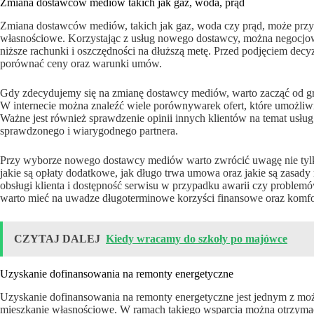
Zmiana dostawców mediów takich jak gaz, woda, prąd
Zmiana dostawców mediów, takich jak gaz, woda czy prąd, może przyc
własnościowe. Korzystając z usług nowego dostawcy, można negocjowa
niższe rachunki i oszczędności na dłuższą metę. Przed podjęciem decyz
porównać ceny oraz warunki umów.
Gdy zdecydujemy się na zmianę dostawcy mediów, warto zacząć od grun
W internecie można znaleźć wiele porównywarek ofert, które umożli
Ważne jest również sprawdzenie opinii innych klientów na temat usł
sprawdzonego i wiarygodnego partnera.
Przy wyborze nowego dostawcy mediów warto zwrócić uwagę nie tylko 
jakie są opłaty dodatkowe, jak długo trwa umowa oraz jakie są zasady
obsługi klienta i dostępność serwisu w przypadku awarii czy proble
warto mieć na uwadze długoterminowe korzyści finansowe oraz komf
CZYTAJ DALEJ
Kiedy wracamy do szkoły po majówce
Uzyskanie dofinansowania na remonty energetyczne
Uzyskanie dofinansowania na remonty energetyczne jest jednym z mo
mieszkanie własnościowe. W ramach takiego wsparcia można otrzyma