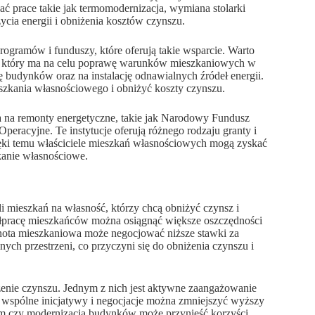
 prace takie jak termomodernizacja, wymiana stolarki
ycia energii i obniżenia kosztów czynszu.
rogramów i funduszy, które oferują takie wsparcie. Warto
us, który ma na celu poprawę warunków mieszkaniowych w
 budynków oraz na instalację odnawialnych źródeł energii.
zkania własnościowego i obniżyć koszty czynszu.
a na remonty energetyczne, takie jak Narodowy Fundusz
racyjne. Te instytucje oferują różnego rodzaju granty i
ęki temu właściciele mieszkań własnościowych mogą zyskać
kanie własnościowe.
i mieszkań na własność, którzy chcą obniżyć czynsz i
ółpracę mieszkańców można osiągnąć większe oszczędności
nota mieszkaniowa może negocjować niższe stawki za
ch przestrzeni, co przyczyni się do obniżenia czynszu i
iżenie czynszu. Jednym z nich jest aktywne zaangażowanie
 wspólne inicjatywy i negocjacje można zmniejszyć wyższy
em czy modernizacją budynków może przynieść korzyści