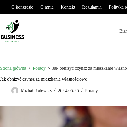
Przejdź
O kongresie
O mnie
Kontakt
Regulamin
Polityka 
do
treści
Biz
Strona główna
Porady
Jak obniżyć czynsz za mieszkanie własn
Jak obniżyć czynsz za mieszkanie własnościowe
Michał Kulewicz
2024-05-25
Porady