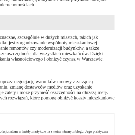
 nieruchomościach.
aczne, szczególnie w dużych miastach, takich jak
dku jest zorganizowanie wspólnoty mieszkaniowej.
wanie remontów czy modernizacji budynków, a także
ze oszczędności dla wszystkich mieszkańców. Dzięki
kania własnościowego i obniżyć czynsz w Warszawie.
 poprzez negocjację warunków umowy z zarządcą
aniu, zmianę dostawców mediów oraz uzyskanie
 zalety i może przynieść oszczędności na dłuższą metę.
zych rozwiązań, które pomogą obniżyć koszty mieszkaniowe
profesjonalizm w każdym artykule na swoim własnym blogu. Jego praktyczne