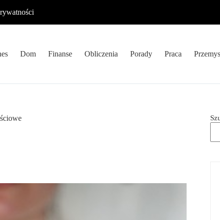
prywatności
nes
Dom
Finanse
Obliczenia
Porady
Praca
Przemys
Sz
ościowe