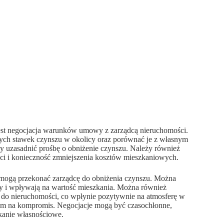
st negocjacja warunków umowy z zarządcą nieruchomości.
nych stawek czynszu w okolicy oraz porównać je z własnym
y uzasadnić prośbę o obniżenie czynszu. Należy również
ści i konieczność zmniejszenia kosztów mieszkaniowych.
 mogą przekonać zarządcę do obniżenia czynszu. Można
y i wpływają na wartość mieszkania. Można również
do nieruchomości, co wpłynie pozytywnie na atmosferę w
rtym na kompromis. Negocjacje mogą być czasochłonne,
kanie własnościowe.