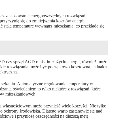
zez zastosowanie energooszczędnych rozwiązań.
przyczynią się do zmniejszenia kosztów energii
 stałą temperaturę wewnątrz mieszkania, co przekłada się
ED czy sprzęt AGD o niskim zużyciu energii, również może
akie rozwiązania może być początkowo kosztowna, jednak z
ektryczną.
eszkaniu. Automatyczne regulowanie temperatury w
dzania oświetleniem to tylko niektóre z rozwiązań, które
ztów mieszkaniowych.
u własnościowym może przynieść wiele korzyści. Nie tylko
 do ochrony środowiska. Dlatego warto zastanowić się nad
ściowe i przyniosą oszczędności na dłuższą metę.