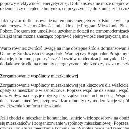
poprawy efektywności energetycznej. Dofinansowanie może obejmować
okiennej czy ocieplenie budynku, co przyczyni się do zmniejszenia zuż
Jak uzyskać dofinansowanie na remonty energetyczne? Istnieje wiele p
zainteresować się możliwościami, jakie daje Program Mieszkanie Pl
Polsce. Program ten umożliwia uzyskanie dotacji na termomodernizację
Dzięki temu można znacząco poprawić efektywność energetyczną mies
Warto również zwrócić uwagę na inne dostępne źródła dofinansowani
Ochrony Środowiska i Gospodarki Wodnej czy Regionalne Programy Ope
dotacje, które mogą pokryć część kosztów modernizacji budynku. Dzi
dodatkowe środki na remonty energetyczne i obniżyć czynsz za miesz
Zorganizowanie wspólnoty mieszkaniowej
Zorganizowanie wspólnoty mieszkaniowej jest kluczowe dla właściciel
opłaty za mieszkanie własnościowe. Poprzez wspólne działania i wsp
oraz wpływ na decyzje dotyczące zarządzania nieruchomością. Wspól
dostarczanie mediów, przeprowadzać remonty czy modernizacje wspólny
zwiększenia komfortu mieszkania.
Jeśli chodzi o mieszkanie komunalne, istnieje wiele sposobów na obn
się mieszkańców i zorganizowanie wspólnoty mieszkaniowej. Poprzez
czynsz i opłaty za mieszkanie komunalne. Wspólna praca nad remont