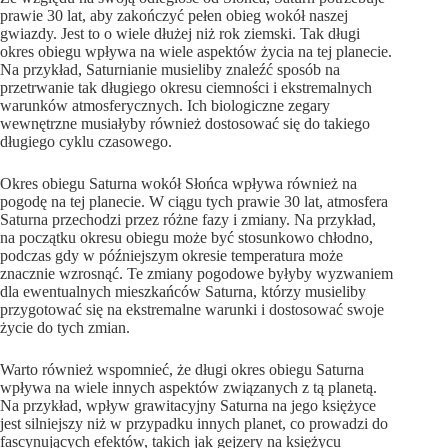
prawie 30 lat, aby zakończyć pełen obieg wokół naszej
gwiazdy. Jest to o wiele dłużej niż rok ziemski. Tak długi
okres obiegu wpływa na wiele aspektów życia na tej planecie.
Na przykład, Saturnianie musieliby znaleźć sposób na
przetrwanie tak długiego okresu ciemności i ekstremalnych
warunków atmosferycznych. Ich biologiczne zegary
wewnętrzne musiałyby również dostosować się do takiego
długiego cyklu czasowego.
Okres obiegu Saturna wokół Słońca wpływa również na
pogodę na tej planecie. W ciągu tych prawie 30 lat, atmosfera
Saturna przechodzi przez różne fazy i zmiany. Na przykład,
na początku okresu obiegu może być stosunkowo chłodno,
podczas gdy w późniejszym okresie temperatura może
znacznie wzrosnąć. Te zmiany pogodowe byłyby wyzwaniem
dla ewentualnych mieszkańców Saturna, którzy musieliby
przygotować się na ekstremalne warunki i dostosować swoje
życie do tych zmian.
Warto również wspomnieć, że długi okres obiegu Saturna
wpływa na wiele innych aspektów związanych z tą planetą.
Na przykład, wpływ grawitacyjny Saturna na jego księżyce
jest silniejszy niż w przypadku innych planet, co prowadzi do
fascynujących efektów, takich jak gejzery na księżycu