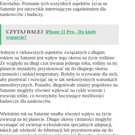
Enceladus. Poznanie tych wszystkich aspektów życia na
Saturnie jest niezwykle interesującym zagadnieniem dla
naukowców i badaczy.
CZYTAJ DALEJ
iPhone 11 Pro - Do kiedy
wsparcie?
Jednym z ciekawszych aspektów związanych z długim
rokiem na Saturnie jest wpływ tego okresu na życie roślinne.
Ze względu na długi czas trwania jednego roku, rośliny na tej
planecie musiałyby przystosować się do długiego okresu
ciemności i niskiej temperatury. Byłoby to wyzwanie dla nich,
aby przetrwać i rozwijać się w tak niekorzystnych warunkach
atmosferycznych. Ponadto, długotrwałe zmiany pogodowe na
Saturnie mogłyby również wpływać na cykle wzrostu i
rozwoju roślin, co tworzyłoby fascynujące możliwości
badawcze dla naukowców.
Wieloletni rok na Saturnie miałby również wpływ na życie
zwierząt na tej planecie. Długie okresy ciemności mogłyby
wymagać od zwierząt wykształcenia specjalnych adaptacji,
takich jak zdolność do hibernacji lub przystosowania się do