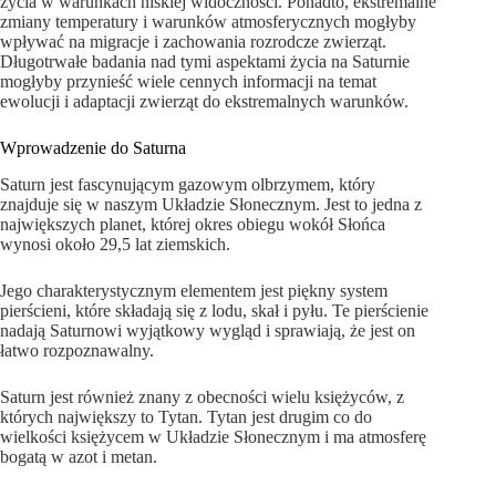
życia w warunkach niskiej widoczności. Ponadto, ekstremalne
zmiany temperatury i warunków atmosferycznych mogłyby
wpływać na migracje i zachowania rozrodcze zwierząt.
Długotrwałe badania nad tymi aspektami życia na Saturnie
mogłyby przynieść wiele cennych informacji na temat
ewolucji i adaptacji zwierząt do ekstremalnych warunków.
Wprowadzenie do Saturna
Saturn jest fascynującym gazowym olbrzymem, który
znajduje się w naszym Układzie Słonecznym. Jest to jedna z
największych planet, której okres obiegu wokół Słońca
wynosi około 29,5 lat ziemskich.
Jego charakterystycznym elementem jest piękny system
pierścieni, które składają się z lodu, skał i pyłu. Te pierścienie
nadają Saturnowi wyjątkowy wygląd i sprawiają, że jest on
łatwo rozpoznawalny.
Saturn jest również znany z obecności wielu księżyców, z
których największy to Tytan. Tytan jest drugim co do
wielkości księżycem w Układzie Słonecznym i ma atmosferę
bogatą w azot i metan.