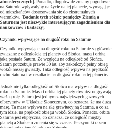
atmosferycznych
]. Ponadto, długotrwałe zmiany pogodowe
na Saturnie wpływałyby na życie na tej planecie, wymagając
od mieszkańców dostosowania się do ekstremalnych
warunków. [
Badanie tych różnic pomiędzy Ziemią a
Saturnem jest niezwykle interesującym zagadnieniem dla
naukowców i badaczy
].
Czynniki wpływające na długość roku na Saturnie
Czynniki wpływające na długość roku na Saturnie są głównie
związane z odległością tej planety od Słońca, masą i orbitą,
jaką posiada Saturn. Ze względu na odległość od Słońca,
Saturn potrzebuje prawie 30 lat, aby zakończyć pełny obieg
wokół naszej gwiazdy. Taka odległość wpływa na prędkość
ruchu Saturna i w rezultacie na długość roku na tej planecie.
Jednak nie tylko odległość od Słońca ma wpływ na długość
roku na Saturnie. Masa i orbita tej planety również odgrywają
ważną rolę. Saturn jest jednym z największych gazowych
olbrzymów w Układzie Słonecznym, co oznacza, że ma dużą
masę. Ta masa wpływa na siłę grawitacyjną Saturna, a co za
tym idzie, na prędkość obiegu wokół Słońca. Ponadto, orbita
Saturna jest eliptyczna, co oznacza, że odległość między
planetą a Słońcem zmienia się w czasie. Te czynniki razem
determinują długość roku na Saturnie.