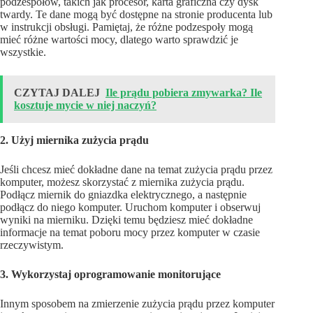
podzespołów, takich jak procesor, karta graficzna czy dysk
twardy. Te dane mogą być dostępne na stronie producenta lub
w instrukcji obsługi. Pamiętaj, że różne podzespoły mogą
mieć różne wartości mocy, dlatego warto sprawdzić je
wszystkie.
CZYTAJ DALEJ
Ile prądu pobiera zmywarka? Ile
kosztuje mycie w niej naczyń?
2. Użyj miernika zużycia prądu
Jeśli chcesz mieć dokładne dane na temat zużycia prądu przez
komputer, możesz skorzystać z miernika zużycia prądu.
Podłącz miernik do gniazdka elektrycznego, a następnie
podłącz do niego komputer. Uruchom komputer i obserwuj
wyniki na mierniku. Dzięki temu będziesz mieć dokładne
informacje na temat poboru mocy przez komputer w czasie
rzeczywistym.
3. Wykorzystaj oprogramowanie monitorujące
Innym sposobem na zmierzenie zużycia prądu przez komputer