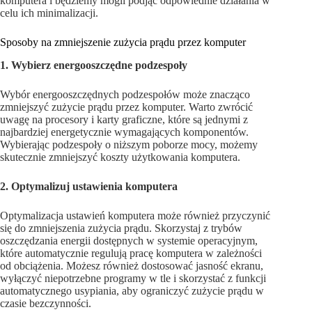
komputera i będziemy mogli podjąć odpowiednie działania w
celu ich minimalizacji.
Sposoby na zmniejszenie zużycia prądu przez komputer
1. Wybierz energooszczędne podzespoły
Wybór energooszczędnych podzespołów może znacząco
zmniejszyć zużycie prądu przez komputer. Warto zwrócić
uwagę na procesory i karty graficzne, które są jednymi z
najbardziej energetycznie wymagających komponentów.
Wybierając podzespoły o niższym poborze mocy, możemy
skutecznie zmniejszyć koszty użytkowania komputera.
2. Optymalizuj ustawienia komputera
Optymalizacja ustawień komputera może również przyczynić
się do zmniejszenia zużycia prądu. Skorzystaj z trybów
oszczędzania energii dostępnych w systemie operacyjnym,
które automatycznie regulują pracę komputera w zależności
od obciążenia. Możesz również dostosować jasność ekranu,
wyłączyć niepotrzebne programy w tle i skorzystać z funkcji
automatycznego usypiania, aby ograniczyć zużycie prądu w
czasie bezczynności.