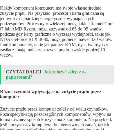
Każdy komponent komputera ma swoje własne średnie
zużycie prądu. Na przykład, procesor i karta graficzna są
jednymi z najbardziej energetycznie wymagających
podzespołów. Procesory o większej mocy, takie jak Intel Core
i7 lub AMD Ryzen, mogą zużywać od 65 do 95 watów,
podczas gdy karty graficzne o wyższej wydajności, takie jak
NDA GeForce RTX 3080, mogą pobierać nawet 320 watów.
Inne komponenty, takie jak pamięć RAM, dysk twardy czy
zasilacz, mają mniejsze zużycie prądu, zwykle poniżej 10
watów.
CZYTAJ DALEJ
Jak założyć sklep z e-
papierosami?
Różne czynniki wpływające na zużycie prądu przez
komputer
Zużycie prądu przez komputer zależy od wielu czynników.
Poza specyfikacją poszczególnych komponentów, wpływ na
to ma również sposób korzystania z komputera. Na przykład,
jeśli korzystasz z komputera do intensywnych zadań, takich
jak gaming czy obróbka wideo, to prawdopodobnie twój