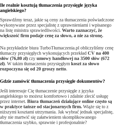
Ile realnie kosztują tłumaczenia przysięgłe języka
angielskiego?
Sprawdźmy teraz, jakie są ceny za tłumaczenia poświadczone
wykonywane przez specjalistę z uprawnieniami i wpisanego
na listę ministra sprawiedliwości.
Warto zaznaczyć, że
większość firm podaje cenę za słowo, a nie za stronę.
Na przykładzie biura TurboTłumaczenia.pl obliczyliśmy cenę
tłumaczy przysięgłych wykonujących przekład
CV na 400
słów (76,80 zł)
czy
umowy handlowej na 3500 słów (672
zł)
. W takim tłumaczeniu przysięgłym
koszt za słowo
rozpoczyna się od 20 groszy netto
.
Gdzie zamówić tłumaczenia przysięgłe dokumentów?
Jeśli interesuje Cię tłumaczenie przysięgłe z języka
angielskiego to możesz komfortowo i zdalnie zlecić usługę
przez internet.
Biura tłumaczeń działające online często są
w praktyce tańsze od stacjonarnych firm.
Wiąże się to z
niższymi kosztami utrzymania. Jak wybrać jednak specjalistę,
aby nie martwić się załatwieniem skomplikowanego
tłumaczenia szybko, sprawnie i profesjonalnie?