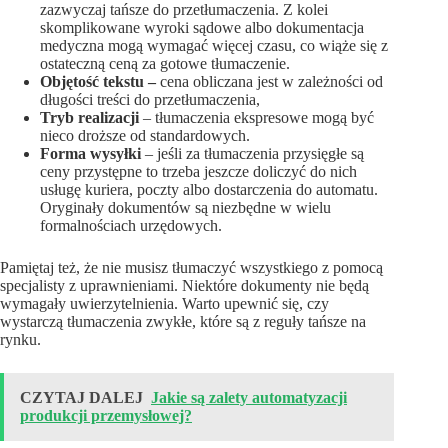
zazwyczaj tańsze do przetłumaczenia. Z kolei
skomplikowane wyroki sądowe albo dokumentacja
medyczna mogą wymagać więcej czasu, co wiąże się z
ostateczną ceną za gotowe tłumaczenie.
Objętość tekstu –
cena obliczana jest w zależności od
długości treści do przetłumaczenia,
Tryb realizacji
– tłumaczenia ekspresowe mogą być
nieco droższe od standardowych.
Forma wysyłki
– jeśli za tłumaczenia przysięgłe są
ceny przystępne to trzeba jeszcze doliczyć do nich
usługę kuriera, poczty albo dostarczenia do automatu.
Oryginały dokumentów są niezbędne w wielu
formalnościach urzędowych.
Pamiętaj też, że nie musisz tłumaczyć wszystkiego z pomocą
specjalisty z uprawnieniami. Niektóre dokumenty nie będą
wymagały uwierzytelnienia. Warto upewnić się, czy
wystarczą tłumaczenia zwykłe, które są z reguły tańsze na
rynku.
CZYTAJ DALEJ
Jakie są zalety automatyzacji
produkcji przemysłowej?