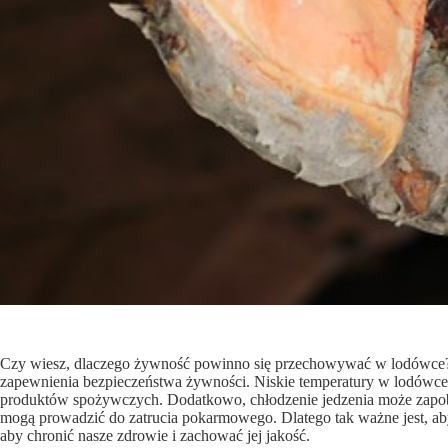
Czy wiesz, dlaczego żywność powinno się przechowywać w lodówce? To
zapewnienia bezpieczeństwa żywności. Niskie temperatury w lodówce 
produktów spożywczych. Dodatkowo, chłodzenie jedzenia może zapo
mogą prowadzić do zatrucia pokarmowego. Dlatego tak ważne jest,
aby chronić nasze zdrowie i zachować jej jakość.