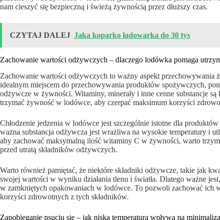
nam cieszyć się bezpieczną i świeżą żywnością przez dłuższy czas.
CZYTAJ DALEJ
Jaka koparko ładowarka do 30 tys
Zachowanie wartości odżywczych – dlaczego lodówka pomaga utrzym
Zachowanie wartości odżywczych to ważny aspekt przechowywania ży
idealnym miejscem do przechowywania produktów spożywczych, ponie
odżywcze w żywności. Witaminy, minerały i inne cenne substancje są 
trzymać żywność w lodówce, aby czerpać maksimum korzyści zdrow
Chłodzenie jedzenia w lodówce jest szczególnie istotne dla produktó
ważna substancja odżywcza jest wrażliwa na wysokie temperatury i utle
aby zachować maksymalną ilość witaminy C w żywności, warto trzyma
przed utratą składników odżywczych.
Warto również pamiętać, że niektóre składniki odżywcze, takie jak kwa
swojej wartości w wyniku działania tlenu i światła. Dlatego ważne je
w zamkniętych opakowaniach w lodówce. To pozwoli zachować ich w
korzyści zdrowotnych z tych składników.
Zapobieganie psuciu się – jak niska temperatura wpływa na minimali