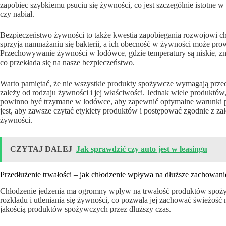
zapobiec szybkiemu psuciu się żywności, co jest szczególnie istotne 
czy nabiał.
Bezpieczeństwo żywności to także kwestia zapobiegania rozwojowi 
sprzyja namnażaniu się bakterii, a ich obecność w żywności może p
Przechowywanie żywności w lodówce, gdzie temperatury są niskie, z
co przekłada się na nasze bezpieczeństwo.
Warto pamiętać, że nie wszystkie produkty spożywcze wymagają p
zależy od rodzaju żywności i jej właściwości. Jednak wiele produktów,
powinno być trzymane w lodówce, aby zapewnić optymalne warunki p
jest, aby zawsze czytać etykiety produktów i postępować zgodnie z 
żywności.
CZYTAJ DALEJ
Jak sprawdzić czy auto jest w leasingu
Przedłużenie trwałości – jak chłodzenie wpływa na dłuższe zachowan
Chłodzenie jedzenia ma ogromny wpływ na trwałość produktów spoży
rozkładu i utleniania się żywności, co pozwala jej zachować świeżość
jakością produktów spożywczych przez dłuższy czas.