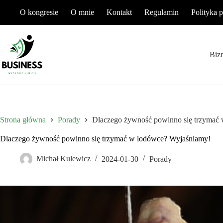
Przejdź
O kongresie
O mnie
Kontakt
Regulamin
Polityka 
do
treści
Biz
Strona główna
Porady
Dlaczego żywność powinno się trzymać
Dlaczego żywność powinno się trzymać w lodówce? Wyjaśniamy!
Michał Kulewicz
2024-01-30
Porady