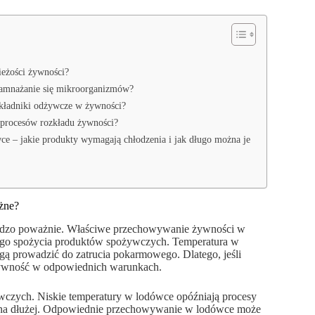
ieżości żywności?
 namnażanie się mikroorganizmów?
kładniki odżywcze w żywności?
ę procesów rozkładu żywności?
e – jakie produkty wymagają chłodzenia i jak długo można je
żne?
ardzo poważnie. Właściwe przechowywanie żywności w
ego spożycia produktów spożywczych. Temperatura w
gą prowadzić do zatrucia pokarmowego. Dlatego, jeśli
ywność w odpowiednich warunkach.
czych. Niskie temperatury w lodówce opóźniają procesy
ść na dłużej. Odpowiednie przechowywanie w lodówce może