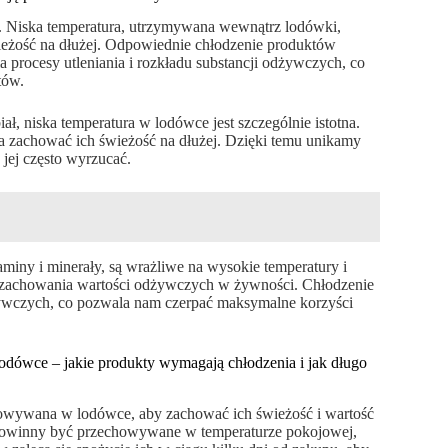
i. Niska temperatura, utrzymywana wewnątrz lodówki,
ieżość na dłużej. Odpowiednie chłodzenie produktów
rocesy utleniania i rozkładu substancji odżywczych, co
tów.
ł, niska temperatura w lodówce jest szczególnie istotna.
a zachować ich świeżość na dłużej. Dzięki temu unikamy
jej często wyrzucać.
aminy i minerały, są wrażliwe na wysokie temperatury i
la zachowania wartości odżywczych w żywności. Chłodzenie
ywczych, co pozwala nam czerpać maksymalne korzyści
dówce – jakie produkty wymagają chłodzenia i jak długo
wywana w lodówce, aby zachować ich świeżość i wartość
 powinny być przechowywane w temperaturze pokojowej,