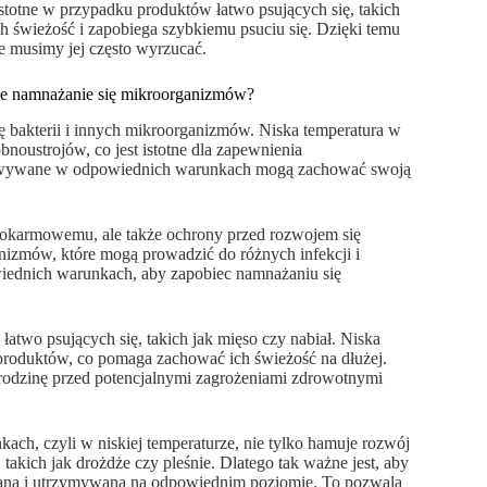
totne w przypadku produktów łatwo psujących się, takich
h świeżość i zapobiega szybkiemu psuciu się. Dzięki temu
 musimy jej często wyrzucać.
uje namnażanie się mikroorganizmów?
 bakterii i innych mikroorganizmów. Niska temperatura w
oustrojów, co jest istotne dla zapewnienia
howywane w odpowiednich warunkach mogą zachować swoją
 pokarmowemu, ale także ochrony przed rozwojem się
nizmów, które mogą prowadzić do różnych infekcji i
iednich warunkach, aby zapobiec namnażaniu się
łatwo psujących się, takich jak mięso czy nabiał. Niska
h produktów, co pomaga zachować ich świeżość na dłużej.
rodzinę przed potencjalnymi zagrożeniami zdrowotnymi
h, czyli w niskiej temperaturze, nie tylko hamuje rozwój
takich jak drożdże czy pleśnie. Dlatego tak ważne jest, aby
ana i utrzymywana na odpowiednim poziomie. To pozwala