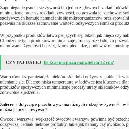
Zapobieganie psuciu się żywności to jedno z głównych zadań lodówk
minimalizuje procesy rozkładu żywności, co pozwala jej zachować św
spożywczych hamuje namnażanie się mikroorganizmów oraz spowalnia p
pozwala na dłuższe zachowanie wartości odżywczych i smaku produk
W przypadku produktów łatwo psujących się, takich jak mięso czy nabia
Chłodzenie tych produktów minimalizuje procesy rozkładu, co pozwal
marnowania żywności i oszczędzamy pieniądze, ponieważ nie musimy 
CZYTAJ DALEJ
Ile kcal ma pizza margherita 32 cm?
Warto również pamiętać, że niektóre składniki odżywcze, takie jak wit
utlenianie się. Dlatego niska temperatura w lodówce jest kluczowa d
produktów spożywczych minimalizuje procesy utraty składników odż
zdrowotne z jedzenia.
Zalecenia dotyczące przechowywania różnych rodzajów żywności w lo
można je przechowywać?
Owoce i warzywa: większość owoców i warzyw powinna być przecho
odżywczą. Jednak niektóre produkty, takie jak banany czy awokado,