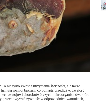
 nie tylko kwestia utrzymania świeżości, ale także
hamują rozwój bakterii, co pomaga przedłużyć trwałość
biec rozwojowi chorobotwórczych mikroorganizmów, które
 aby przechowywać żywność w odpowiednich warunkach,