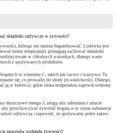
ać składniki odżywcze w żywności?
wności, którego nie można bagatelizować. Lodówka jest
waż niskie temperatury pomagają zachować składniki
bardziej trwałe w chłodnych warunkach, dlatego warto
otnych z spożywanych produktów.
w bogatych w witaminę C, takich jak owoce i warzywa. Ta
nianie się, co prowadzi do utraty jej właściwości. Dlatego,
ć ją w lodówce, gdzie niska temperatura zapewni ochronę
sy tłuszczowe omega-3, mogą ulec utlenianiu i utracie
st, aby przechowywać żywność bogatą w te cenne substancje
artość odżywczą i zapewnić, że spożywamy pełen zakres
zację procesów rozkładu żywności?