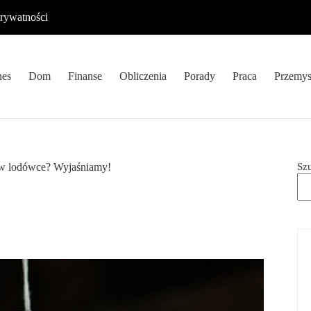
prywatności
nes
Dom
Finanse
Obliczenia
Porady
Praca
Przemys
Sz
 w lodówce? Wyjaśniamy!