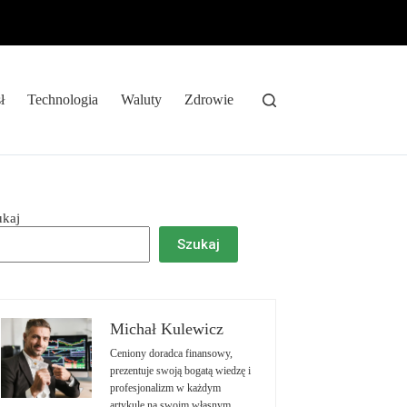
ł
Technologia
Waluty
Zdrowie
ukaj
Szukaj
Michał Kulewicz
Ceniony doradca finansowy,
prezentuje swoją bogatą wiedzę i
profesjonalizm w każdym
artykule na swoim własnym