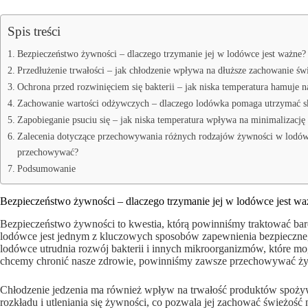
Spis treści
Bezpieczeństwo żywności – dlaczego trzymanie jej w lodówce jest ważne?
Przedłużenie trwałości – jak chłodzenie wpływa na dłuższe zachowanie św
Ochrona przed rozwinięciem się bakterii – jak niska temperatura hamuje
Zachowanie wartości odżywczych – dlaczego lodówka pomaga utrzymać s
Zapobieganie psuciu się – jak niska temperatura wpływa na minimalizacj
Zalecenia dotyczące przechowywania różnych rodzajów żywności w lodówc
przechowywać?
Podsumowanie
Bezpieczeństwo żywności – dlaczego trzymanie jej w lodówce jest wa
Bezpieczeństwo żywności to kwestia, którą powinniśmy traktować b
lodówce jest jednym z kluczowych sposobów zapewnienia bezpieczn
lodówce utrudnia rozwój bakterii i innych mikroorganizmów, które mo
chcemy chronić nasze zdrowie, powinniśmy zawsze przechowywać ż
Chłodzenie jedzenia ma również wpływ na trwałość produktów spożyw
rozkładu i utleniania się żywności, co pozwala jej zachować świeżo