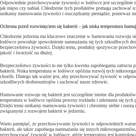
Odpowiednie przechowywanie żywności w lodówce jest szczególnie is
jak mięso czy nabiał. Chłodzenie tych produktów pomaga zachować ic
unikamy marnowania żywności i oszczędzamy pieniądze, ponieważ nie
Ochrona przed rozwinięciem się bakterii – jak niska temperatura ham
Chłodzenie jedzenia ma kluczowe znaczenie w hamowaniu rozwoju się
lodówce powoduje spowolnienie namnażania się tych szkodliwych drobn
bezpieczeństwa żywności. Dzięki temu, produkty spożywcze przec
jakość i świeżość na dłużej.
Bezpieczeństwo żywności to nie tylko kwestia zapobiegania zatruciu
bakterii. Niska temperatura w lodówce opóźnia rozwój tych mikroorga
chorób. Dlatego tak ważne jest, aby przechowywać żywność w odpow
szkodliwych drobnoustrojów i zachować nasze zdrowie.
Hamowanie rozwoju się bakterii jest szczególnie istotne dla produktów 
temperatura w lodówce opóźnia procesy rozkładu i utleniania się tyc
Dzięki temu unikamy marnowania żywności i chronimy siebie i naszą 
związanymi z rozwojem bakterii w jedzeniu.
Warto pamiętać, że przechowywanie żywności w odpowiednich warunkac
bakterii, ale także zapobiega namnażaniu się innych mikroorganizmów, 
przechowywać żywność w lodówce, gdzie temperatura jest kontrolow