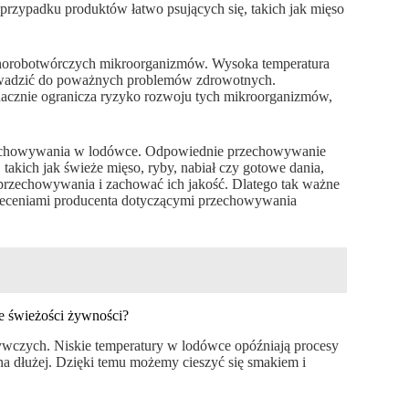
w przypadku produktów łatwo psujących się, takich jak mięso
chorobotwórczych mikroorganizmów. Wysoka temperatura
rowadzić do poważnych problemów zdrowotnych.
nacznie ogranicza ryzyko rozwoju tych mikroorganizmów,
rzechowywania w lodówce. Odpowiednie przechowywanie
 takich jak świeże mięso, ryby, nabiał czy gotowe dania,
rzechowywania i zachować ich jakość. Dlatego tak ważne
zaleceniami producenta dotyczącymi przechowywania
ie świeżości żywności?
wczych. Niskie temperatury w lodówce opóźniają procesy
 na dłużej. Dzięki temu możemy cieszyć się smakiem i