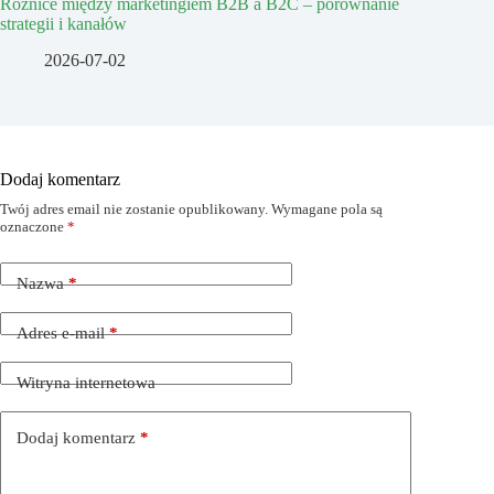
Różnice między marketingiem B2B a B2C – porównanie
strategii i kanałów
2026-07-02
Dodaj komentarz
Twój adres email nie zostanie opublikowany.
Wymagane pola są
oznaczone
*
Nazwa
*
Adres e-mail
*
Witryna internetowa
Dodaj komentarz
*