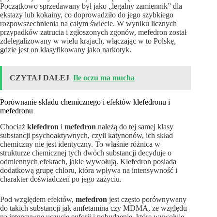
Początkowo sprzedawany był jako „legalny zamiennik” dla
ekstazy lub kokainy, co doprowadziło do jego szybkiego
rozpowszechnienia na całym świecie. W wyniku licznych
przypadków zatrucia i zgłoszonych zgonów, mefedron został
zdelegalizowany w wielu krajach, włączając w to Polskę,
gdzie jest on klasyfikowany jako narkotyk.
CZYTAJ DALEJ
Ile oczu ma mucha
Porównanie składu chemicznego i efektów klefedronu i
mefedronu
Chociaż
klefedron
i
mefedron
należą do tej samej klasy
substancji psychoaktywnych, czyli katynonów, ich skład
chemiczny nie jest identyczny. To właśnie różnica w
strukturze chemicznej tych dwóch substancji decyduje o
odmiennych efektach, jakie wywołują. Klefedron posiada
dodatkową grupę chloru, która wpływa na intensywność i
charakter doświadczeń po jego zażyciu.
Pod względem efektów,
mefedron
jest często porównywany
do takich substancji jak amfetamina czy MDMA, ze względu
na intensywne uczucie euforii i pobudzenie, które wywołuje.