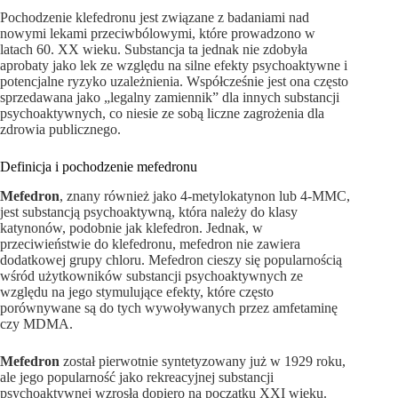
Pochodzenie klefedronu jest związane z badaniami nad
nowymi lekami przeciwbólowymi, które prowadzono w
latach 60. XX wieku. Substancja ta jednak nie zdobyła
aprobaty jako lek ze względu na silne efekty psychoaktywne i
potencjalne ryzyko uzależnienia. Współcześnie jest ona często
sprzedawana jako „legalny zamiennik” dla innych substancji
psychoaktywnych, co niesie ze sobą liczne zagrożenia dla
zdrowia publicznego.
Definicja i pochodzenie mefedronu
Mefedron
, znany również jako 4-metylokatynon lub 4-MMC,
jest substancją psychoaktywną, która należy do klasy
katynonów, podobnie jak klefedron. Jednak, w
przeciwieństwie do klefedronu, mefedron nie zawiera
dodatkowej grupy chloru. Mefedron cieszy się popularnością
wśród użytkowników substancji psychoaktywnych ze
względu na jego stymulujące efekty, które często
porównywane są do tych wywoływanych przez amfetaminę
czy MDMA.
Mefedron
został pierwotnie syntetyzowany już w 1929 roku,
ale jego popularność jako rekreacyjnej substancji
psychoaktywnej wzrosła dopiero na początku XXI wieku.