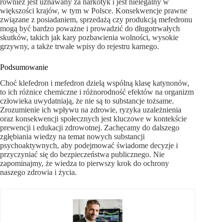
również jest uznawany za narkotyk i jest nielegalny w
większości krajów, w tym w Polsce. Konsekwencje prawne
związane z posiadaniem, sprzedażą czy produkcją mefedronu
mogą być bardzo poważne i prowadzić do długotrwałych
skutków, takich jak kary pozbawienia wolności, wysokie
grzywny, a także trwałe wpisy do rejestru karnego.
Podsumowanie
Choć klefedron i mefedron dzielą wspólną klasę katynonów,
to ich różnice chemiczne i różnorodność efektów na organizm
człowieka uwydatniają, że nie są to substancje tożsame.
Zrozumienie ich wpływu na zdrowie, ryzyka uzależnienia
oraz konsekwencji społecznych jest kluczowe w kontekście
prewencji i edukacji zdrowotnej. Zachęcamy do dalszego
zgłębiania wiedzy na temat nowych substancji
psychoaktywnych, aby podejmować świadome decyzje i
przyczyniać się do bezpieczeństwa publicznego. Nie
zapominajmy, że wiedza to pierwszy krok do ochrony
naszego zdrowia i życia.