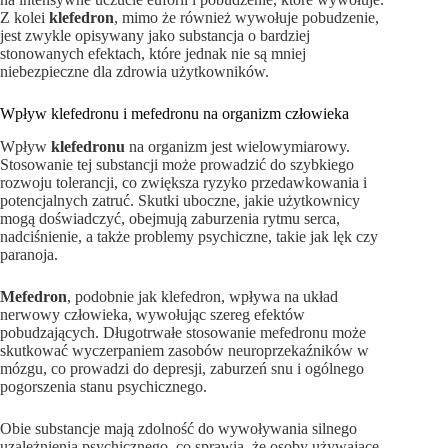
Z kolei
klefedron
, mimo że również wywołuje pobudzenie,
jest zwykle opisywany jako substancja o bardziej
stonowanych efektach, które jednak nie są mniej
niebezpieczne dla zdrowia użytkowników.
Wpływ klefedronu i mefedronu na organizm człowieka
Wpływ
klefedronu
na organizm jest wielowymiarowy.
Stosowanie tej substancji może prowadzić do szybkiego
rozwoju tolerancji, co zwiększa ryzyko przedawkowania i
potencjalnych zatruć. Skutki uboczne, jakie użytkownicy
mogą doświadczyć, obejmują zaburzenia rytmu serca,
nadciśnienie, a także problemy psychiczne, takie jak lęk czy
paranoja.
Mefedron
, podobnie jak klefedron, wpływa na układ
nerwowy człowieka, wywołując szereg efektów
pobudzających. Długotrwałe stosowanie mefedronu może
skutkować wyczerpaniem zasobów neuroprzekaźników w
mózgu, co prowadzi do depresji, zaburzeń snu i ogólnego
pogorszenia stanu psychicznego.
Obie substancje mają zdolność do wywoływania silnego
uzależnienia psychicznego, co sprawia, że osoby używające