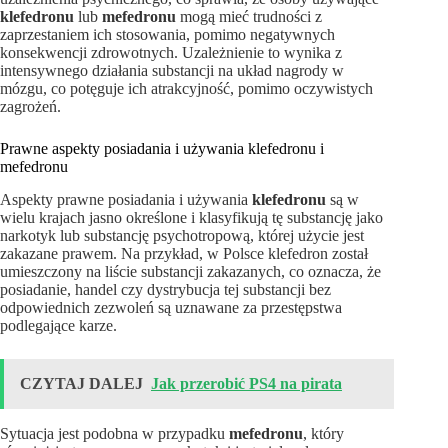
klefedronu
lub
mefedronu
mogą mieć trudności z
zaprzestaniem ich stosowania, pomimo negatywnych
konsekwencji zdrowotnych. Uzależnienie to wynika z
intensywnego działania substancji na układ nagrody w
mózgu, co potęguje ich atrakcyjność, pomimo oczywistych
zagrożeń.
Prawne aspekty posiadania i używania klefedronu i
mefedronu
Aspekty prawne posiadania i używania
klefedronu
są w
wielu krajach jasno określone i klasyfikują tę substancję jako
narkotyk lub substancję psychotropową, której użycie jest
zakazane prawem. Na przykład, w Polsce klefedron został
umieszczony na liście substancji zakazanych, co oznacza, że
posiadanie, handel czy dystrybucja tej substancji bez
odpowiednich zezwoleń są uznawane za przestępstwa
podlegające karze.
CZYTAJ DALEJ
Jak przerobić PS4 na pirata
Sytuacja jest podobna w przypadku
mefedronu
, który