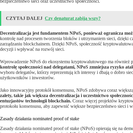
bezpieczeństwo sieci oraz uczestnictwo społeczności.
CZYTAJ DALEJ
Czy denaturat zabija wszy?
Decentralizacja jest fundamentem NPoS, ponieważ ogranicza możl
kontrolę nad procesem tworzenia bloków i utrzymaniem sieci, dzięki
zarządzaniu blockchainem. Dzięki NPoS, społeczność kryptowalutow
decyzji i wpływać na rozwój sieci.
Wprowadzenie NPoS do ekosystemu kryptowalutowego ma również p
kontrolę społeczności nad delegatami, NPoS zmniejsza ryzyko ata
wyboru delegatów, którzy reprezentują ich interesy i dbają o dobro s
użytkowników i inwestorów.
Jako innowacyjny protokół konsensusu, NPoS zdobywa coraz większą 
zalety, takie jak większa decentralizacja i uczestnictwo społeczno
entuzjastów technologii blockchain.
Coraz więcej projektów kryptow
protokołu konsensusu, aby zapewnić większe bezpieczeństwo sieci i w
Zasady działania nominated proof of stake
Zasady działania nominated proof of stake (NPoS) opierają się na d