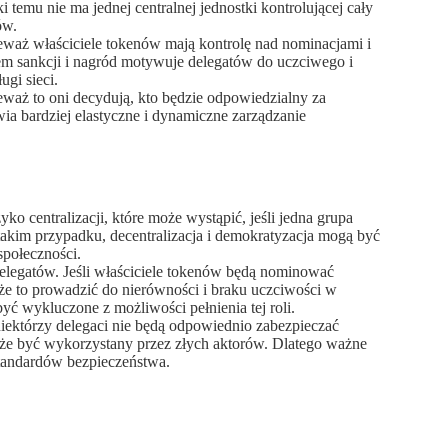
 temu nie ma jednej centralnej jednostki kontrolującej cały
ów.
eważ właściciele tokenów mają kontrolę nad nominacjami i
m sankcji i nagród motywuje delegatów do uczciwego i
gi sieci.
waż to oni decydują, kto będzie odpowiedzialny za
ia bardziej elastyczne i dynamiczne zarządzanie
 centralizacji, które może wystąpić, jeśli jedna grupa
takim przypadku, decentralizacja i demokratyzacja mogą być
społeczności.
elegatów. Jeśli właściciele tokenów będą nominować
że to prowadzić do nierówności i braku uczciwości w
yć wykluczone z możliwości pełnienia tej roli.
iektórzy delegaci nie będą odpowiednio zabezpieczać
oże być wykorzystany przez złych aktorów. Dlatego ważne
standardów bezpieczeństwa.