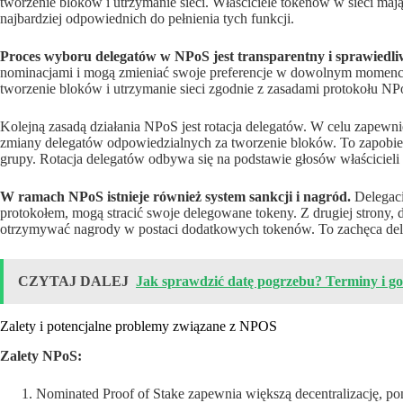
tworzenie bloków i utrzymanie sieci. Właściciele tokenów w sieci ma
najbardziej odpowiednich do pełnienia tych funkcji.
Proces wyboru delegatów w NPoS jest transparentny i sprawiedli
nominacjami i mogą zmieniać swoje preferencje w dowolnym momencie.
tworzenie bloków i utrzymanie sieci zgodnie z zasadami protokołu NP
Kolejną zasadą działania NPoS jest rotacja delegatów. W celu zapewni
zmiany delegatów odpowiedzialnych za tworzenie bloków. To zapobieg
grupy. Rotacja delegatów odbywa się na podstawie głosów właścicieli
W ramach NPoS istnieje również system sankcji i nagród.
Delegaci
protokołem, mogą stracić swoje delegowane tokeny. Z drugiej strony,
otrzymywać nagrody w postaci dodatkowych tokenów. To zachęca dele
CZYTAJ DALEJ
Jak sprawdzić datę pogrzebu? Terminy i g
Zalety i potencjalne problemy związane z NPOS
Zalety NPoS:
Nominated Proof of Stake zapewnia większą decentralizację, 