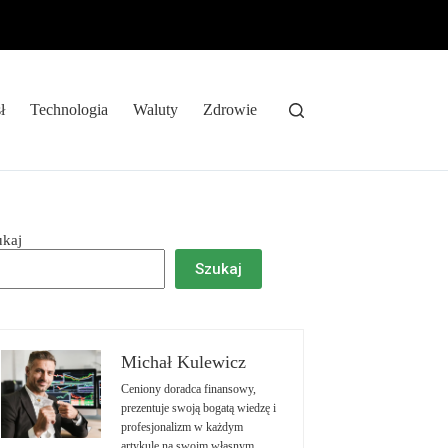
ł
Technologia
Waluty
Zdrowie
ukaj
Szukaj
Michał Kulewicz
Ceniony doradca finansowy,
prezentuje swoją bogatą wiedzę i
profesjonalizm w każdym
artykule na swoim własnym