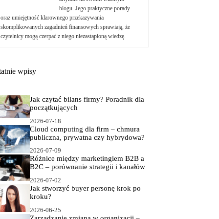
blogu. Jego praktyczne porady
oraz umiejętność klarownego przekazywania
skomplikowanych zagadnień finansowych sprawiają, że
czytelnicy mogą czerpać z niego niezastąpioną wiedzę.
tatnie wpisy
Jak czytać bilans firmy? Poradnik dla
początkujących
2026-07-18
Cloud computing dla firm – chmura
publiczna, prywatna czy hybrydowa?
2026-07-09
Różnice między marketingiem B2B a
B2C – porównanie strategii i kanałów
2026-07-02
Jak stworzyć buyer personę krok po
kroku?
2026-06-25
Zarządzanie zmianą w organizacji –