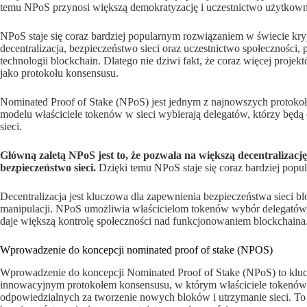
temu NPoS przynosi większą demokratyzację i uczestnictwo użytkown
NPoS staje się coraz bardziej popularnym rozwiązaniem w świecie krypt
decentralizacja, bezpieczeństwo sieci oraz uczestnictwo społeczności,
technologii blockchain. Dlatego nie dziwi fakt, że coraz więcej pro
jako protokołu konsensusu.
Nominated Proof of Stake (NPoS) jest jednym z najnowszych protok
modelu właściciele tokenów w sieci wybierają delegatów, którzy będ
sieci.
Główną zaletą NPoS jest to, że pozwala na większą decentralizację
bezpieczeństwo sieci.
Dzięki temu NPoS staje się coraz bardziej popu
Decentralizacja jest kluczowa dla zapewnienia bezpieczeństwa sieci 
manipulacji. NPoS umożliwia właścicielom tokenów wybór delegatów, kt
daje większą kontrolę społeczności nad funkcjonowaniem blockchaina
Wprowadzenie do koncepcji nominated proof of stake (NPOS)
Wprowadzenie do koncepcji Nominated Proof of Stake (NPoS) to klucz
innowacyjnym protokołem konsensusu, w którym właściciele tokenów
odpowiedzialnych za tworzenie nowych bloków i utrzymanie sieci. To 