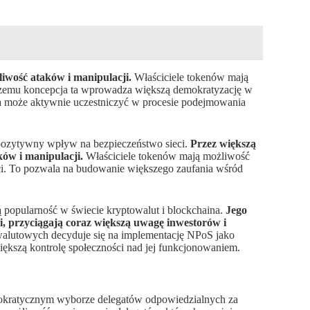
iwość ataków i manipulacji.
Właściciele tokenów mają
 czemu koncepcja ta wprowadza większą demokratyzację w
a może aktywnie uczestniczyć w procesie podejmowania
ozytywny wpływ na bezpieczeństwo sieci.
Przez większą
ków i manipulacji.
Właściciele tokenów mają możliwość
ieci. To pozwala na budowanie większego zaufania wśród
popularność w świecie kryptowalut i blockchaina.
Jego
ści, przyciągają coraz większą uwagę inwestorów i
alutowych decyduje się na implementację NPoS jako
iększą kontrolę społeczności nad jej funkcjonowaniem.
emokratycznym wyborze delegatów odpowiedzialnych za