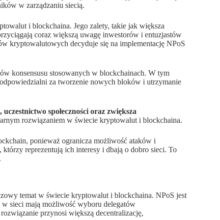
ików w zarządzaniu siecią.
owalut i blockchaina. Jego zalety, takie jak większa
 przyciągają coraz większą uwagę inwestorów i entuzjastów
jektów kryptowalutowych decyduje się na implementację NPoS
ołów konsensusu stosowanych w blockchainach. W tym
ą odpowiedzialni za tworzenie nowych bloków i utrzymanie
, uczestnictwo społeczności oraz zwiększa
larnym rozwiązaniem w świecie kryptowalut i blockchaina.
blockchain, ponieważ ogranicza możliwość ataków i
órzy reprezentują ich interesy i dbają o dobro sieci. To
.
owy temat w świecie kryptowalut i blockchaina. NPoS jest
 w sieci mają możliwość wyboru delegatów
rozwiązanie przynosi większą decentralizację,