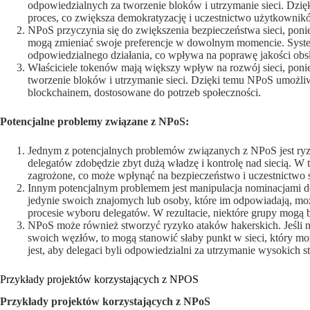
odpowiedzialnych za tworzenie bloków i utrzymanie sieci. Dzięki
proces, co zwiększa demokratyzację i uczestnictwo użytkownik
NPoS przyczynia się do zwiększenia bezpieczeństwa sieci, poni
mogą zmieniać swoje preferencje w dowolnym momencie. Syste
odpowiedzialnego działania, co wpływa na poprawę jakości obsłu
Właściciele tokenów mają większy wpływ na rozwój sieci, ponie
tworzenie bloków i utrzymanie sieci. Dzięki temu NPoS umożliw
blockchainem, dostosowane do potrzeb społeczności.
Potencjalne problemy związane z NPoS:
Jednym z potencjalnych problemów związanych z NPoS jest ryzyko
delegatów zdobędzie zbyt dużą władzę i kontrolę nad siecią. W 
zagrożone, co może wpłynąć na bezpieczeństwo i uczestnictwo 
Innym potencjalnym problemem jest manipulacja nominacjami d
jedynie swoich znajomych lub osoby, które im odpowiadają, mo
procesie wyboru delegatów. W rezultacie, niektóre grupy mogą b
NPoS może również stworzyć ryzyko ataków hakerskich. Jeśli n
swoich węzłów, to mogą stanowić słaby punkt w sieci, który m
jest, aby delegaci byli odpowiedzialni za utrzymanie wysokich 
Przykłady projektów korzystających z NPOS
Przykłady projektów korzystających z NPoS