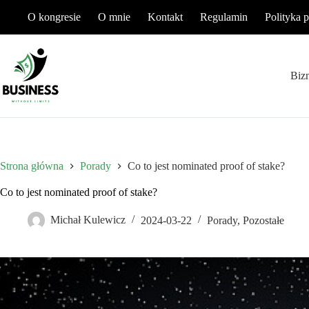
Przejdź
O kongresie
O mnie
Kontakt
Regulamin
Polityka 
do
treści
Biz
Strona główna
Porady
Co to jest nominated proof of stake?
Co to jest nominated proof of stake?
Michał Kulewicz
2024-03-22
Porady
,
Pozostałe