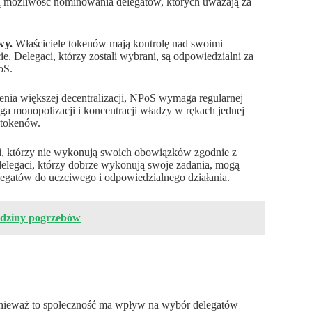
ją możliwość nominowania delegatów, których uważają za
wy.
Właściciele tokenów mają kontrolę nad swoimi
 Delegaci, którzy zostali wybrani, są odpowiedzialni za
oS.
enia większej decentralizacji, NPoS wymaga regularnej
a monopolizacji i koncentracji władzy w rękach jednej
 tokenów.
, którzy nie wykonują swoich obowiązków zgodnie z
 delegaci, którzy dobrze wykonują swoje zadania, mogą
gatów do uczciwego i odpowiedzialnego działania.
odziny pogrzebów
ponieważ to społeczność ma wpływ na wybór delegatów