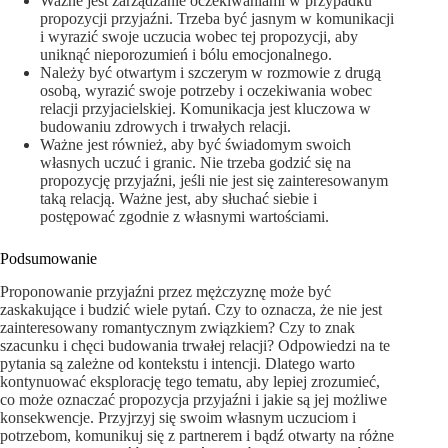
Ważne jest zarządzanie oczekiwaniami w przypadku
propozycji przyjaźni. Trzeba być jasnym w komunikacji
i wyrazić swoje uczucia wobec tej propozycji, aby
uniknąć nieporozumień i bólu emocjonalnego.
Należy być otwartym i szczerym w rozmowie z drugą
osobą, wyrazić swoje potrzeby i oczekiwania wobec
relacji przyjacielskiej. Komunikacja jest kluczowa w
budowaniu zdrowych i trwałych relacji.
Ważne jest również, aby być świadomym swoich
własnych uczuć i granic. Nie trzeba godzić się na
propozycję przyjaźni, jeśli nie jest się zainteresowanym
taką relacją. Ważne jest, aby słuchać siebie i
postępować zgodnie z własnymi wartościami.
Podsumowanie
Proponowanie przyjaźni przez mężczyznę może być
zaskakujące i budzić wiele pytań. Czy to oznacza, że nie jest
zainteresowany romantycznym związkiem? Czy to znak
szacunku i chęci budowania trwałej relacji? Odpowiedzi na te
pytania są zależne od kontekstu i intencji. Dlatego warto
kontynuować eksplorację tego tematu, aby lepiej zrozumieć,
co może oznaczać propozycja przyjaźni i jakie są jej możliwe
konsekwencje. Przyjrzyj się swoim własnym uczuciom i
potrzebom, komunikuj się z partnerem i bądź otwarty na różne