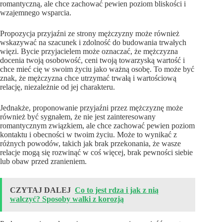
romantyczną, ale chce zachować pewien poziom bliskości i
wzajemnego wsparcia.
Propozycja przyjaźni ze strony mężczyzny może również
wskazywać na szacunek i zdolność do budowania trwałych
więzi. Bycie przyjacielem może oznaczać, że mężczyzna
docenia twoją osobowość, ceni twoją towarzyską wartość i
chce mieć cię w swoim życiu jako ważną osobę. To może być
znak, że mężczyzna chce utrzymać trwałą i wartościową
relację, niezależnie od jej charakteru.
Jednakże, proponowanie przyjaźni przez mężczyznę może
również być sygnałem, że nie jest zainteresowany
romantycznym związkiem, ale chce zachować pewien poziom
kontaktu i obecności w twoim życiu. Może to wynikać z
różnych powodów, takich jak brak przekonania, że wasze
relacje mogą się rozwinąć w coś więcej, brak pewności siebie
lub obaw przed zranieniem.
CZYTAJ DALEJ
Co to jest rdza i jak z nią
walczyć? Sposoby walki z korozją