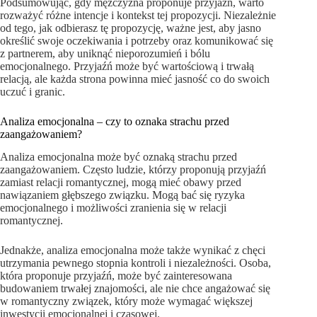
Podsumowując, gdy mężczyzna proponuje przyjaźń, warto
rozważyć różne intencje i kontekst tej propozycji. Niezależnie
od tego, jak odbierasz tę propozycję, ważne jest, aby jasno
określić swoje oczekiwania i potrzeby oraz komunikować się
z partnerem, aby uniknąć nieporozumień i bólu
emocjonalnego. Przyjaźń może być wartościową i trwałą
relacją, ale każda strona powinna mieć jasność co do swoich
uczuć i granic.
Analiza emocjonalna – czy to oznaka strachu przed
zaangażowaniem?
Analiza emocjonalna może być oznaką strachu przed
zaangażowaniem. Często ludzie, którzy proponują przyjaźń
zamiast relacji romantycznej, mogą mieć obawy przed
nawiązaniem głębszego związku. Mogą bać się ryzyka
emocjonalnego i możliwości zranienia się w relacji
romantycznej.
Jednakże, analiza emocjonalna może także wynikać z chęci
utrzymania pewnego stopnia kontroli i niezależności. Osoba,
która proponuje przyjaźń, może być zainteresowana
budowaniem trwałej znajomości, ale nie chce angażować się
w romantyczny związek, który może wymagać większej
inwestycji emocjonalnej i czasowej.